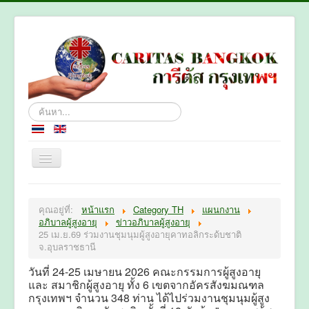
ค้นหา...
หน้าหลัก
คุณอยู่ที่:
หน้าแรก
Category TH
แผนกงาน
เกี่ยวกับเรา
อภิบาลผู้สูงอายุ
ข่าวอภิบาลผู้สูงอายุ
25 เม.ย.69 ร่วมงานชุมนุมผู้สูงอายุคาทอลิกระด้บชาติ
แผนกงาน
จ.อุบลราชธานี
ติดต่อเรา
วันที่ 24-25 เมษายน 2026 คณะกรรมการผู้สูงอายุ
และ สมาชิกผู้สูงอายุ ทั้ง 6 เขตจากอัครสังฆมณฑล
กรุงเทพฯ จำนวน 348 ท่าน ได้ไปร่วมงานชุมนุมผู้สูง