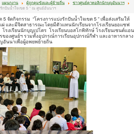
แผนกงาน
ผู้ถูกคุมขังและผู้ย้ายถิ่น
ข่าวศูนย์คาทอลิกนักบุญอันนาฯ
ักปันน้ำใจเขต 5 ” ณ ศูนย์อันนาฯ
5 จัดกิจกรรม “โครงการแบ่งรักปันน้ำใจเขต 5 ” เพื่อส่งเสริมให้
เผื่อแผ่ และมีจิตสาธารณะโดยมีตัวแทนนักเรียนจากโรงเรียนยอแซฟ
ัย โรงเรียนนักบุญเปโตร โรงเรียนบอสโกพิทักษ์ โรงเรียนเซนต์แอน
การของศูนย์ฯ รวมทั้งอุปกรณ์การเรียนอุปกรณ์กีฬา และอาหารกลาง
อันนาเพื่อผู้อพยพย้ายถิ่น