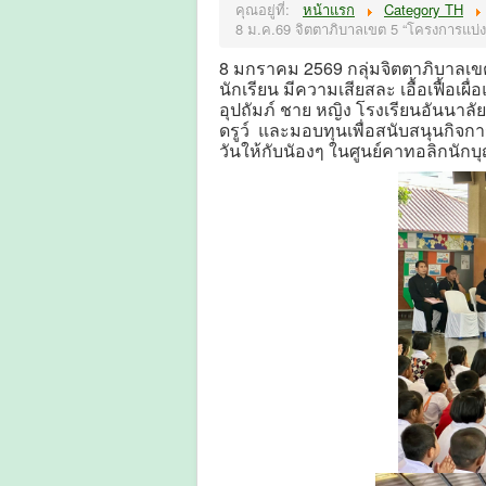
คุณอยู่ที่:
หน้าแรก
Category TH
8 ม.ค.69 จิตตาภิบาลเขต 5 “โครงการแบ่งร
8 มกราคม 2569 กลุ่มจิตตาภิบาลเขต 
นักเรียน มีความเสียสละ เอื้อเฟื้อ
อุปถัมภ์ ชาย หญิง โรงเรียนอันนาล
ดรูว์ และมอบทุนเพื่อสนับสนุนกิจ
วันให้กับนัองๆ ในศูนย์คาทอลิกนักบุญ